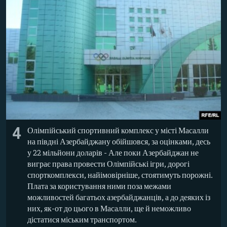
4
Олімпійський спортивний комплекс у місті Масалли
на півдні Азербайджану обійшовся, за оцінками, десь
у 22 мільйони доларів - Але поки Азербайджан не
виграє права провести Олімпійські ігри, дорогі
спорткомплекси, найімовірніше, стоятимуть порожні.
Плата за користування ними поза межами
можливостей багатьох азербайджанців, а до деяких із
них, як-от до цього в Масалли, ще й неможливо
дістатися міським транспортом.