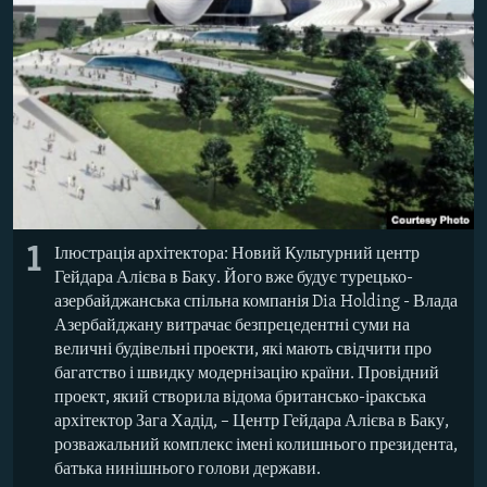
NEWSLETTERS
SERBIA
RFE/RL INVESTIGATES
PODCASTS
SCHEMES
WIDER EUROPE BY RIKARD JOZWIAK
SHARE TIPS SECURELY
SYSTEMA
THE RUNDOWN
MAJLIS
BYPASS BLOCKING
ABOUT RFE/RL
CONTACT US
1
Ілюстрація архітектора: Новий Культурний центр
Subscribe
Гейдара Алієва в Баку. Його вже будує турецько-
азербайджанська спільна компанія Dia Holding - Влада
Азербайджану витрачає безпрецедентні суми на
FOLLOW US
величні будівельні проекти, які мають свідчити про
багатство і швидку модернізацію країни. Провідний
проект, який створила відома британсько-іракська
архітектор Зага Хадід, – Центр Гейдара Алієва в Баку,
розважальний комплекс імені колишнього президента,
батька нинішнього голови держави.
All RFE/RL sites