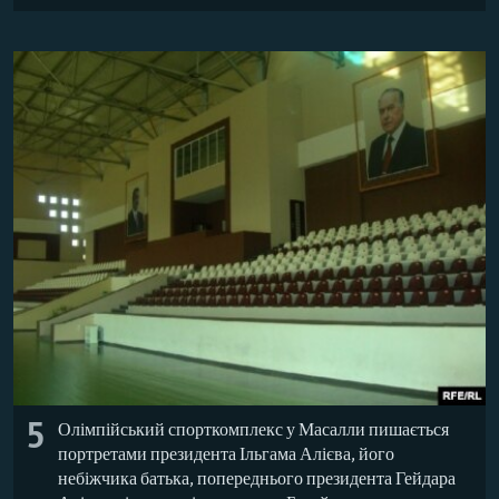
5
Олімпійський спорткомплекс у Масалли пишається
портретами президента Ільгама Алієва, його
небіжчика батька, попереднього президента Гейдара