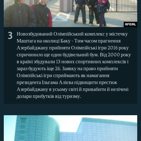
3
Новозбудований Олімпійський комплекс у містечку
Маштага на околиці Баку - Тим часом прагнення
Азербайджану прийняти Олімпійські ігри 2016 року
спричинило ще один будівельний бум. Від 2000 року
в країні збудували 13 нових спортивних комплексів і
зараз будують іще 26. Заявку на право прийняти
Олімпійські ігри сприймають як намагання
президента Ільгама Алієва підвищити престиж
Азербайджану в усьому світі й привабити й нелічені
долари прибутків від туризму.