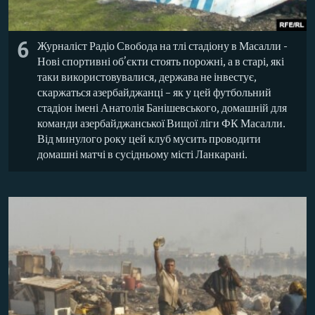
6
Журналіст Радіо Свобода на тлі стадіону в Масалли -
Нові спортивні об’єкти стоять порожні, а в старі, які
таки використовувалися, держава не інвестує,
скаржаться азербайджанці – як у цей футбольний
стадіон імені Анатолія Банішевського, домашній для
команди азербайджанської Вищої ліги ФК Масалли.
Від минулого року цей клуб мусить проводити
домашні матчі в сусідньому місті Ланкарані.